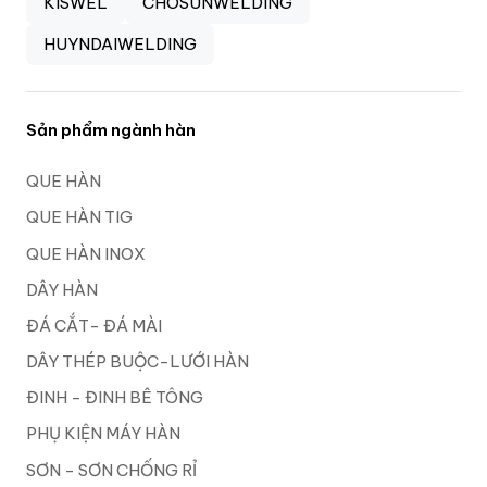
KISWEL
CHOSUNWELDING
HUYNDAIWELDING
Sản phẩm ngành hàn
QUE HÀN
QUE HÀN TIG
QUE HÀN INOX
DÂY HÀN
ĐÁ CẮT- ĐÁ MÀI
DÂY THÉP BUỘC-LƯỚI HÀN
ĐINH - ĐINH BÊ TÔNG
PHỤ KIỆN MÁY HÀN
SƠN - SƠN CHỐNG RỈ